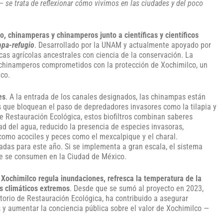
— se trata de reflexionar cómo vivimos en las ciudades y del poco
, chinamperas y chinamperos junto a científicas y científicos
pa-refugio
. Desarrollado por la UNAM y actualmente apoyado por
as agrícolas ancestrales con ciencia de la conservación. La
 chinamperos comprometidos con la protección de Xochimilco, un
ico.
es
. A la entrada de los canales designados, las chinampas están
as que bloquean el paso de depredadores invasores como la tilapia y
e Restauración Ecológica, estos biofiltros combinan saberes
ad del agua, reducido la presencia de especies invasoras,
s como acociles y peces como el mexcalpique y el charal.
das para este año. Si se implementa a gran escala, el sistema
que se consumen en la Ciudad de México.
 Xochimilco regula inundaciones, refresca la temperatura de la
s climáticos extremos
. Desde que se sumó al proyecto en 2023,
torio de Restauración Ecológica, ha contribuido a asegurar
 y aumentar la conciencia pública sobre el valor de Xochimilco —