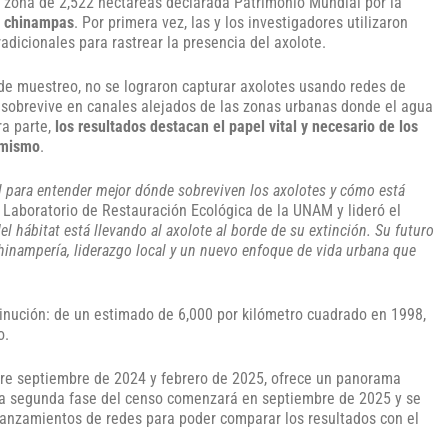
 zona de 2,522 hectáreas declarada Patrimonio Mundial por la
o chinampas
. Por primera vez, las y los investigadores utilizaron
icionales para rastrear la presencia del axolote.
 de muestreo, no se lograron capturar axolotes usando redes de
e sobrevive en canales alejados de las zonas urbanas donde el agua
ra parte,
los resultados destacan el papel vital y necesario de los
o mismo
.
l para entender mejor dónde sobreviven los axolotes y cómo está
el Laboratorio de Restauración Ecológica de la UNAM y lideró el
l hábitat está llevando al axolote al borde de su extinción. Su futuro
hinampería, liderazgo local y un nuevo enfoque de vida urbana que
inución: de un estimado de 6,000 por kilómetro cuadrado en 1998,
o.
tre septiembre de 2024 y febrero de 2025, ofrece un panorama
 Una segunda fase del censo comenzará en septiembre de 2025 y se
lanzamientos de redes para poder comparar los resultados con el