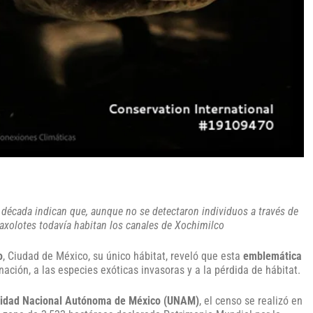
 década indican que, aunque no se detectaron individuos a través de
axolotes todavía habitan los canales de Xochimilco
o
, Ciudad de México, su único hábitat, reveló que esta
emblemática
nación, a las especies exóticas invasoras y a la pérdida de hábitat.
ersidad Nacional Autónoma de México (UNAM)
, el censo se realizó en