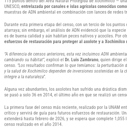
115 puntos dentro del Área Natural Protegida de Xochimilco — una
UNESCO,
entrelazada por canales e islas agrícolas conocidas com
muestras de ADN ambiental en combinación con lances de redes trad
Durante esta primera etapa del censo, con un tercio de los puntos
atarraya; sin embargo, el análisis de ADN evidenció que la especi
es de buena calidad y aún habitan peces nativos y acociles. Por ot
esfuerzos de restauración para proteger al axolote y a Xochimilc
“A diferencia de censos anteriores, esta vez incluimos ADN ambienta
cambiando su hábitat”
, explicó el
Dr. Luis Zambrano
, quien dirige 
censo.
“Los resultados confirman lo que temíamos: la perturbación de
y la salud de Xochimilco dependen de inversiones sostenidas en la c
integre a la naturaleza”.
Alguna vez abundantes, los axolotes han sufrido una drástica dism
se pasó a solo 36 en 2014, el último año en que se realizó un cens
La primera fase del censo más reciente, realizado por la UNAM en
crítico y servirá de guía para futuros esfuerzos de restauración.
extenderá hasta febrero de 2026, y se espera que complete 1,055 
censo realizado en el año 2014.