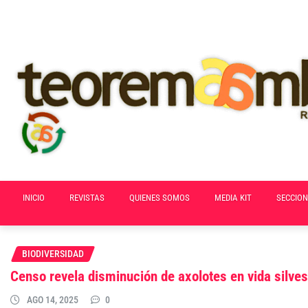
Skip
to
content
INICIO
REVISTAS
QUIENES SOMOS
MEDIA KIT
SECCION
BIODIVERSIDAD
Censo revela disminución de axolotes en vida silves
AGO 14, 2025
0