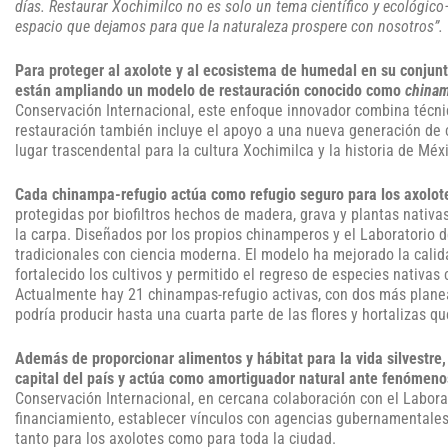
días. Restaurar Xochimilco no es solo un tema científico y ecológico
espacio que dejamos para que la naturaleza prospere con nosotros”.
Para proteger al axolote y al ecosistema de humedal en su conjunto
están ampliando un modelo de restauración conocido como
chinam
Conservación Internacional, este enfoque innovador combina técnic
restauración también incluye el apoyo a una nueva generación de
lugar trascendental para la cultura Xochimilca y la historia de Méx
Cada chinampa-refugio actúa como refugio seguro para los axolot
protegidas por biofiltros hechos de madera, grava y plantas nativ
la carpa. Diseñados por los propios chinamperos y el Laboratorio d
tradicionales con ciencia moderna. El modelo ha mejorado la calid
fortalecido los cultivos y permitido el regreso de especies nativa
Actualmente hay 21 chinampas-refugio activas, con dos más planea
podría producir hasta una cuarta parte de las flores y hortalizas 
Además de proporcionar alimentos y hábitat para la vida silvestre,
capital del país y actúa como amortiguador natural ante fenómeno
Conservación Internacional, en cercana colaboración con el Labora
financiamiento, establecer vínculos con agencias gubernamentales
tanto para los axolotes como para toda la ciudad.