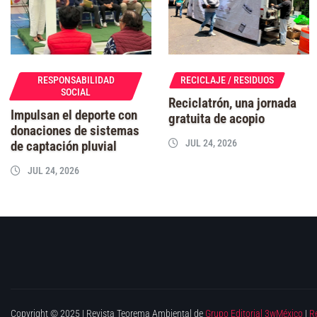
RESPONSABILIDAD
RECICLAJE / RESIDUOS
SOCIAL
Reciclatrón, una jornada
Impulsan el deporte con
gratuita de acopio
donaciones de sistemas
JUL 24, 2026
de captación pluvial
JUL 24, 2026
Copyright © 2025 | Revista Teorema Ambiental de
Grupo Editorial 3wMéxico
|
R