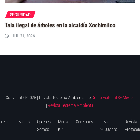
SEGURIDAD
Tala ilegal de árboles en la alcaldía Xochimilco
JUL 21, 2026
Copyright © 2025 | Revista Teorema Ambiental de
Grupo Editorial 3wMéxico
|
Revista Teorema Ambiental
Inicio
Revistas
Quienes
Media
Secciones
Revista
Revista
Somos
Kit
2000Agro
Protocol