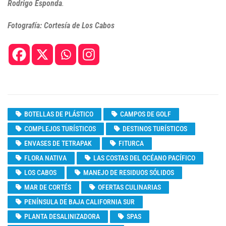
Rodrigo Esponda
.
Fotografía: Cortesía de Los Cabos
BOTELLAS DE PLÁSTICO
CAMPOS DE GOLF
COMPLEJOS TURÍSTICOS
DESTINOS TURÍSTICOS
ENVASES DE TETRAPAK
FITURCA
FLORA NATIVA
LAS COSTAS DEL OCÉANO PACÍFICO
LOS CABOS
MANEJO DE RESIDUOS SÓLIDOS
MAR DE CORTÉS
OFERTAS CULINARIAS
PENÍNSULA DE BAJA CALIFORNIA SUR
PLANTA DESALINIZADORA
SPAS