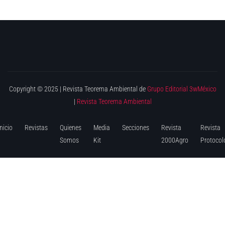
Copyright © 2025 | Revista Teorema Ambiental de
Grupo Editorial 3wMéxico
|
Revista Teorema Ambiental
Inicio
Revistas
Quienes
Media
Secciones
Revista
Revista
Somos
Kit
2000Agro
Protocol