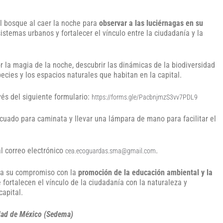
el bosque al caer la noche para
observar a las luciérnagas en su
sistemas urbanos y fortalecer el vínculo entre la ciudadanía y la
 la magia de la noche, descubrir las dinámicas de la biodiversidad
ecies y los espacios naturales que habitan en la capital.
vés del siguiente formulario:
https://forms.gle/PacbnjmzS3vv7PDL9
uado para caminata y llevar una lámpara de mano para facilitar el
l correo electrónico
.
cea.ecoguardas.sma@gmail.com
rma su compromiso con la
promoción de la educación ambiental y la
e fortalecen el vínculo de la ciudadanía con la naturaleza y
capital.
udad de México (Sedema)