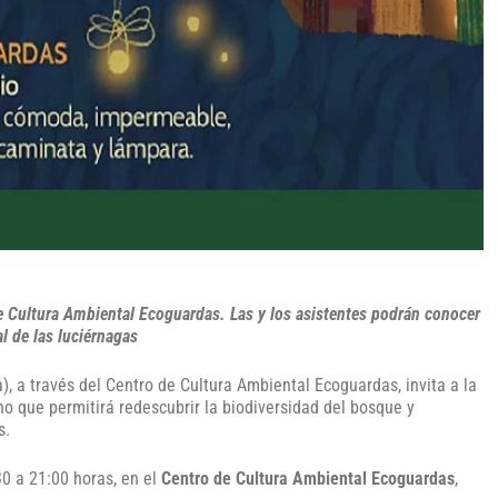
o de Cultura Ambiental Ecoguardas. Las y los asistentes podrán conocer
l de las luciérnagas
 a través del Centro de Cultura Ambiental Ecoguardas, invita a la
rno que permitirá redescubrir la biodiversidad del bosque y
s.
:30 a 21:00 horas, en el
Centro de Cultura Ambiental Ecoguardas
,