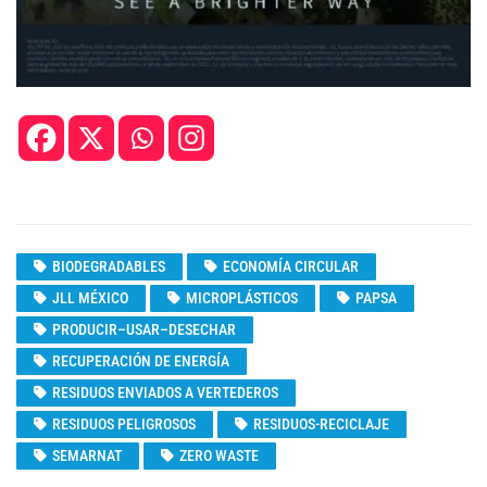
BIODEGRADABLES
ECONOMÍA CIRCULAR
JLL MÉXICO
MICROPLÁSTICOS
PAPSA
PRODUCIR–USAR–DESECHAR
RECUPERACIÓN DE ENERGÍA
RESIDUOS ENVIADOS A VERTEDEROS
RESIDUOS PELIGROSOS
RESIDUOS-RECICLAJE
SEMARNAT
ZERO WASTE