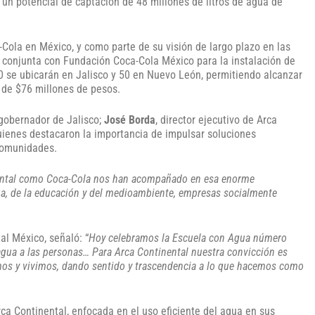
un potencial de captación de 48 millones de litros de agua de
ola en México, y como parte de su visión de largo plazo en las
 conjunta con Fundación Coca-Cola México para la instalación de
0 se ubicarán en Jalisco y 50 en Nuevo León, permitiendo alcanzar
 de $76 millones de pesos.
 gobernador de Jalisco;
José Borda
, director ejecutivo de Arca
uienes destacaron la importancia de impulsar soluciones
 comunidades.
inental como Coca-Cola nos han acompañado en esa enorme
gua, de la educación y del medioambiente, empresas socialmente
tal México, señaló: “
Hoy celebramos la Escuela con Agua número
ua a las personas… Para Arca Continental nuestra convicción es
mos y vivimos, dando sentido y trascendencia a lo que hacemos como
ca Continental, enfocada en el uso eficiente del agua en sus