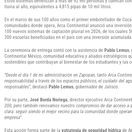
Estos sistemas benefician a más de 92 mil personas y cuentan con 
lluvia al año, equivalentes a 4,815 pipas de 10 mil litros.
En el marco de sus 100 años como el primer embotellador de Coca-C
comunidades donde opera, Arca Continental anunció una inversión
100 nuevos sistemas de captación pluvial en 2026, de los cuales 5
300 escuelas beneficiadas en el país con una inversión acumulada
La ceremonia de entrega contó con la asistencia de
Pablo Lemus
,
Continental México, comunidad educativa y aliados estratégicos q
sostenibles que contribuyan al bienestar de los estudiantes y las
“Desde el día 1 de mi administración en Zapopan, tanto Arca Cont
responsabilidad a través de los espacios públicos, el cuidado del a
responsables”
, destacó
Pablo Lemus
, gobernador de Jalisco.
Por su parte,
José Borda Noriega
, director ejecutivo Arca Continen
200, pero también renovamos nuestro compromiso de dar acceso a ag
clara: seguir siendo el mejor vecino para la comunidad donde opera
empresa
”.
Esta acción forma parte de la
estrategia de seguridad hídrica
de Ar