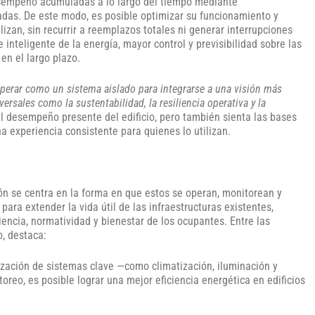
esempeño acumuladas a lo largo del tiempo mediante
adas. De este modo, es posible optimizar su funcionamiento y
ilizan, sin recurrir a reemplazos totales ni generar interrupciones
 inteligente de la energía, mayor control y previsibilidad sobre las
en el largo plazo.
erar como un sistema aislado para integrarse a una visión más
ersales como la sustentabilidad, la resiliencia operativa y la
l desempeño presente del edificio, pero también sienta las bases
a experiencia consistente para quienes lo utilizan.
ión se centra en la forma en que estos se operan, monitorean y
ara extender la vida útil de las infraestructuras existentes,
encia, normatividad y bienestar de los ocupantes. Entre las
o, destaca:
zación de sistemas clave —como climatización, iluminación y
reo, es posible lograr una mejor eficiencia energética en edificios