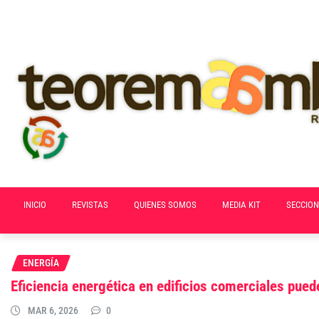
Skip
to
content
INICIO
REVISTAS
QUIENES SOMOS
MEDIA KIT
SECCION
ENERGÍA
Eficiencia energética en edificios comerciales pue
MAR 6, 2026
0