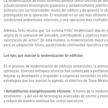
La modernización de estos sistemas permite cerrar brechas de d
actualizaciones tecnológicas graduales y cuidadosamente planific
alinearlo con las necesidades reales del edificio y de quienes lo ut
prolongadas en la operación. El resultado es un uso más eficiente e
condiciones ambientales interiores, y una operación más confiable 
Además, Tello recalca que
“un sistema HVAC modernizado deja de op
amplia de la operación del inmueble, contribuyendo a objetivos transv
valorización del activo”
. De esta manera, la modernización mejora e
para su adaptación futura, garantizando continuidad operativa y un
Los ejes que marcan la modernización de edificios
En el proceso de modernización de edificios comerciales, la atenc
optimizan. Diversos enfoques técnicos han comenzado a perfilarse p
mejorar su desempeño y responder a exigencias crecientes en efici
estrategias que hoy marcan la agenda, el directivo de Trane Méxic
• Rehabilitación energéticamente eficiente.
A través de la moderni
envolvente— y del uso de tecnologías avanzadas de control y monito
y reducir de manera continua los costos operativos.